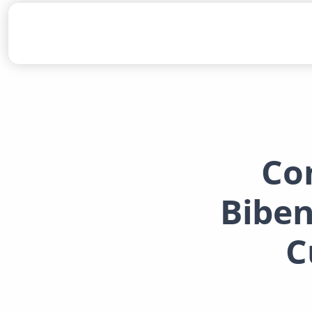
Co
Bibe
C