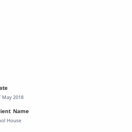
ate
7 May 2018
lient Name
ool House