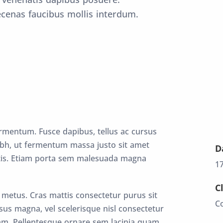
cenas faucibus mollis interdum.
rmentum. Fusce dapibus, tellus ac cursus
h, ut fermentum massa justo sit amet
D
atis. Etiam porta sem malesuada magna
1
C
t metus. Cras mattis consectetur purus sit
C
 magna, vel scelerisque nisl consectetur
am. Pellentesque ornare sem lacinia quam