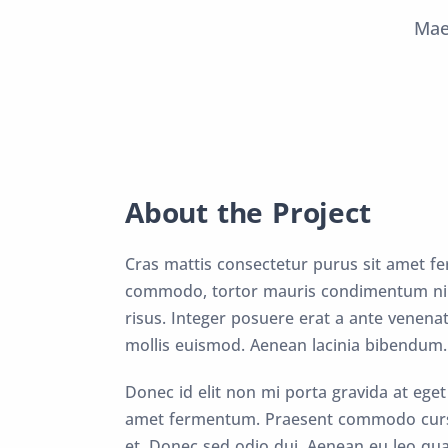
Mae
About the Project
Cras mattis consectetur purus sit amet fe
commodo, tortor mauris condimentum nib
risus. Integer posuere erat a ante venen
mollis euismod. Aenean lacinia bibendum.
Donec id elit non mi porta gravida at ege
amet fermentum. Praesent commodo cursus
et. Donec sed odio dui. Aenean eu leo qu